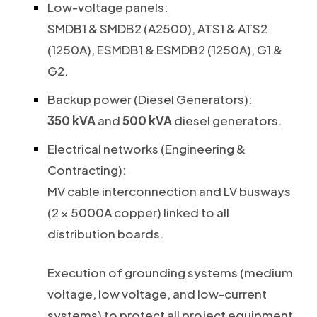
Low-voltage panels:
SMDB1 & SMDB2 (A2500), ATS1 & ATS2
(1250A), ESMDB1 & ESMDB2 (1250A), G1 &
G2.
Backup power (Diesel Generators):
350 kVA
and
500 kVA
diesel generators.
Electrical networks (Engineering &
Contracting):
MV cable interconnection and LV busways
(2 × 5000A copper) linked to all
distribution boards.
Execution of grounding systems (medium
voltage, low voltage, and low-current
systems) to protect all project equipment