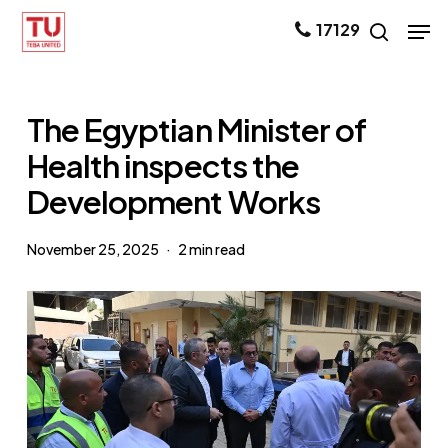
Skip
Men
17129
search
to
main
content
The Egyptian Minister of
Health inspects the
Development Works
November 25, 2025
2 min read