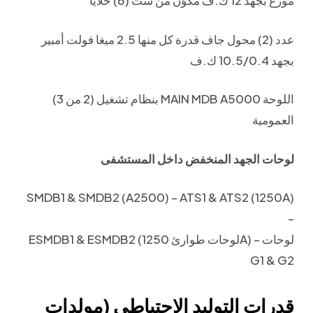
موزع بجهد 12 ك.ف مكوّن من ست (6) خلايا
عدد (2) محول جاف قدرة كل منها 2.5 ميغا فولت أمبير
بجهد 10.5/0.4 ك.ف
بنظام تشغيل (2 من 3) MAIN MDB A5000 اللوحة
العمومية
لوحات الجهد المنخفض داخل المستشفى
SMDB1 & SMDB2 (A2500) – ATS1 & ATS2 (1250A)
–
ESMDB1 & ESMDB2 (لوحات طوارئ 1250A) – لوحات
G1 & G2
قدرات التوليد الاحتياطي (مولدات