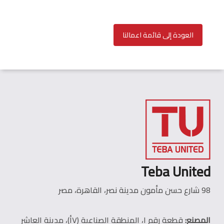
العودة إلى قائمة اعمالنا
Teba United
98 شارع حسن مأمون مدينة نصر، القاهرة، مصر
المصنع:
قطعة رقم ١، المنطقة الصناعية (٧أ)، مدينة العاشر