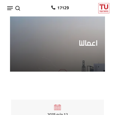
Ski
Menu
17129
search
t
mai
conten
اعمالنا
12 مايو 2025