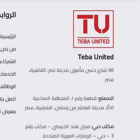
الرواب
الرئيسية
من نحن
Teba United
الشركاء
98 شارع حسن مأمون مدينة نصر، القاهرة،
الخدمات
مصر
الوظائف
المصنع:
قطعة رقم ١، المنطقة الصناعية
اتصل بنا
(٧أ)، مدينة العاشر من رمضان، الشرقية، مصر
معرض ال
مكتب دبي:
مبنى هند الخبيصي – مكتب رقم
3 – دبي – الإمارات العربية المتحدة