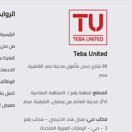
الرواب
الرئيسية
من نحن
Teba United
الشركاء
98 شارع حسن مأمون مدينة نصر، القاهرة،
الخدمات
مصر
الوظائف
المصنع:
قطعة رقم ١، المنطقة الصناعية
اتصل بنا
(٧أ)، مدينة العاشر من رمضان، الشرقية، مصر
معرض ال
مكتب دبي:
مبنى هند الخبيصي – مكتب رقم
3 – دبي – الإمارات العربية المتحدة