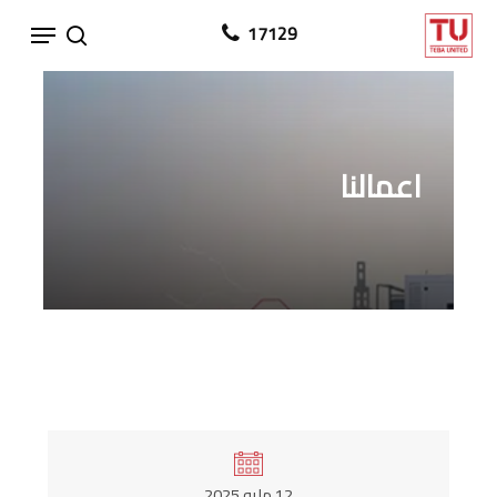
Ski
Menu
17129
search
t
mai
conten
اعمالنا
12 مايو 2025