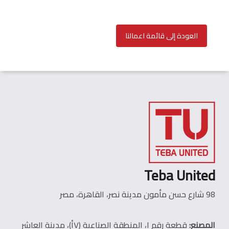
العودة إلى قائمة اعمالنا
Teba United
98 شارع حسن مأمون مدينة نصر، القاهرة، مصر
المصنع:
قطعة رقم ١، المنطقة الصناعية (٧أ)، مدينة العاشر