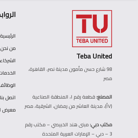
الرواب
الرئيسية
من نحن
Teba United
الشركاء
98 شارع حسن مأمون مدينة نصر، القاهرة،
الخدمات
مصر
الوظائف
المصنع:
قطعة رقم ١، المنطقة الصناعية
اتصل بنا
(٧أ)، مدينة العاشر من رمضان، الشرقية، مصر
معرض ال
مكتب دبي:
مبنى هند الخبيصي – مكتب رقم
3 – دبي – الإمارات العربية المتحدة