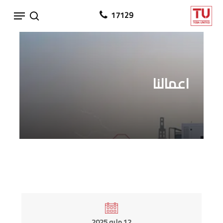
Ski
Menu
17129
search
t
mai
conten
اعمالنا
12 مايو 2025