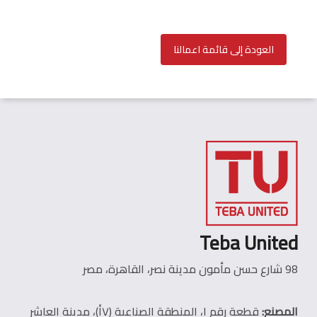
العودة إلى قائمة اعمالنا
Teba United
98 شارع حسن مأمون مدينة نصر، القاهرة، مصر
المصنع:
قطعة رقم ١، المنطقة الصناعية (٧أ)، مدينة العاشر