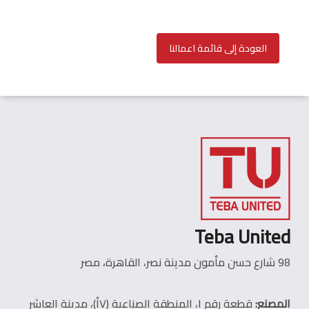
العودة إلى قائمة اعمالنا
Teba United
98 شارع حسن مأمون مدينة نصر، القاهرة، مصر
المصنع:
قطعة رقم ١، المنطقة الصناعية (٧أ)، مدينة العاشر