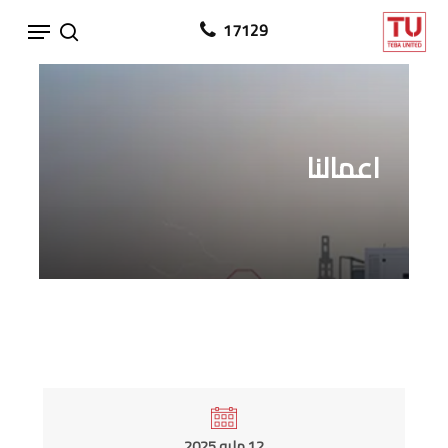
Ski
Menu
17129
search
t
mai
conten
اعمالنا
12 مايو 2025