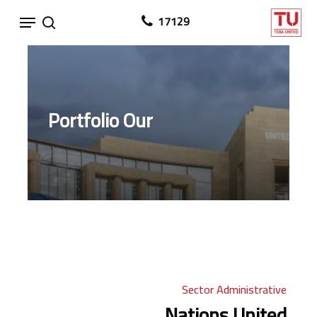
Ski
Menu
17129
search
t
mai
conten
Portfolio
Our
Sector
Administrative
Nations
United