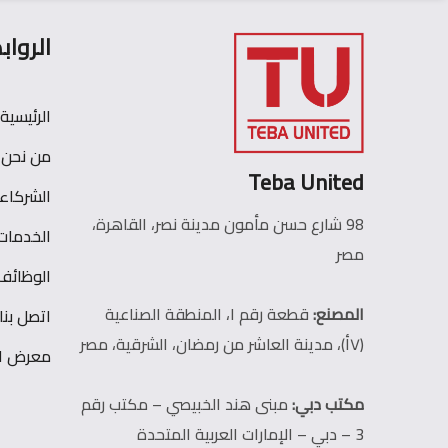
الرواب
الرئيسية
من نحن
Teba United
الشركاء
98 شارع حسن مأمون مدينة نصر، القاهرة،
الخدمات
مصر
الوظائف
المصنع:
قطعة رقم ١، المنطقة الصناعية
اتصل بنا
(٧أ)، مدينة العاشر من رمضان، الشرقية، مصر
معرض ال
مكتب دبي:
مبنى هند الخبيصي – مكتب رقم
3 – دبي – الإمارات العربية المتحدة