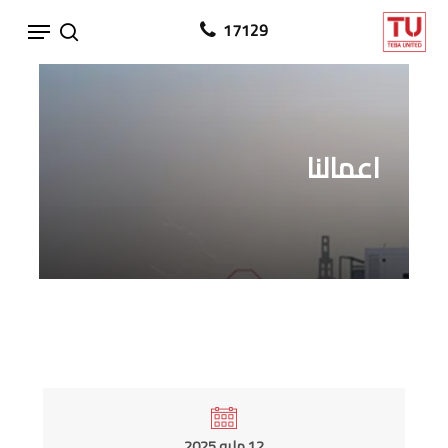
Ski
Menu
17129
search
t
mai
conten
اعمالنا
12 مايو 2025