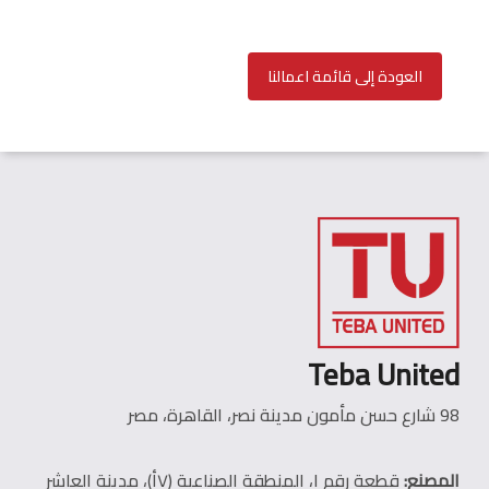
العودة إلى قائمة اعمالنا
Teba United
98 شارع حسن مأمون مدينة نصر، القاهرة، مصر
المصنع:
قطعة رقم ١، المنطقة الصناعية (٧أ)، مدينة العاشر