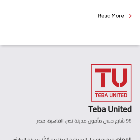
Read More
Teba United
98 شارع حسن مأمون مدينة نصر، القاهرة، مصر
المصنع:
قطعة رقم ١، المنطقة الصناعية (٧أ)، مدينة العاشر