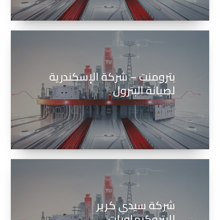
بترومنت – شركة الإسكندرية
لصيانة البترول
يونيو 24, 2025
شركة سيدي كرير
للبتروكيماويات