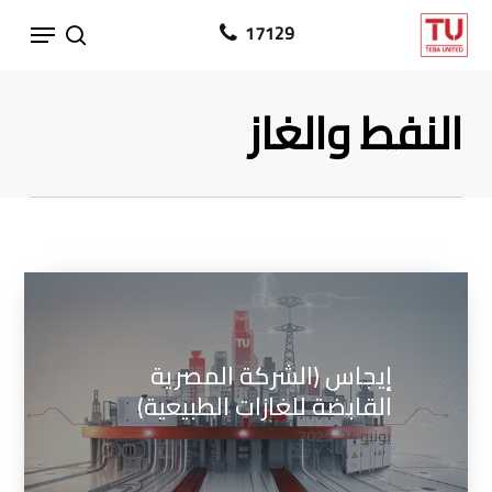
Ski
Menu
17129
search
t
mai
النفط والغاز
conten
إيجاس (الشركة المصرية
القابضة للغازات الطبيعية)
يونيو 24, 2025