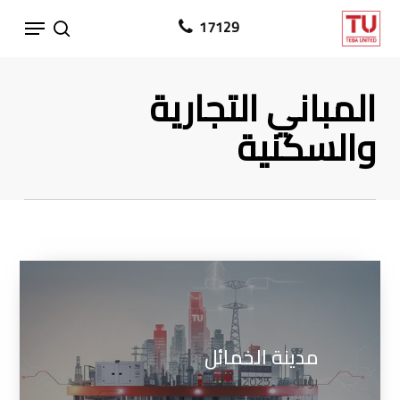
Ski
Menu
17129
search
t
mai
المباني التجارية
conten
والسكنية
مدينة الخمائل
يونيو 25, 2025