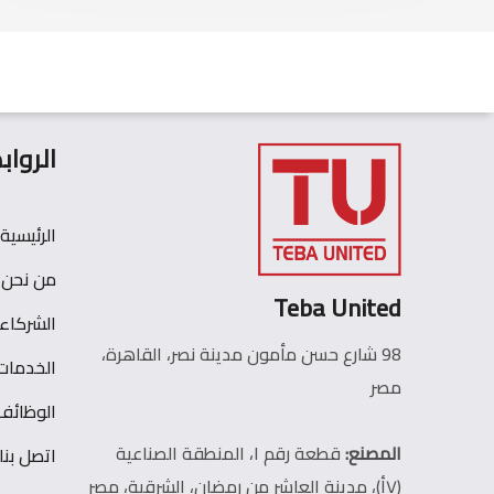
الرواب
الرئيسية
من نحن
Teba United
الشركاء
98 شارع حسن مأمون مدينة نصر، القاهرة،
الخدمات
مصر
الوظائف
المصنع:
قطعة رقم ١، المنطقة الصناعية
اتصل بنا
(٧أ)، مدينة العاشر من رمضان، الشرقية، مصر