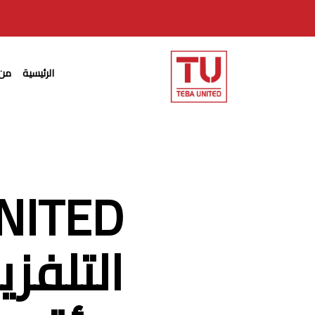
Ski
t
mai
conten
الرئيسية
من 
التلفز