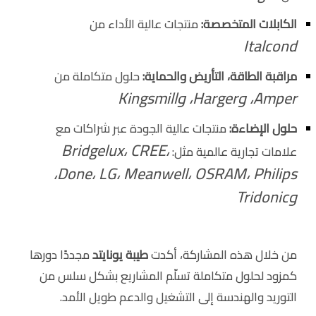
الكابلات المتخصصة:
منتجات عالية الأداء من
Italcond
مراقبة الطاقة، التأريض والحماية:
حلول متكاملة من
Amper، وHarger، وKingsmill
حلول الإضاءة:
منتجات عالية الجودة عبر شراكات مع
Bridgelux، CREE،
علامات تجارية عالمية مثل:
Done، LG، Meanwell، OSRAM، Philips،
وTridonic
من خلال هذه المشاركة، أكدت
طيبة يونايتد
مجددًا دورها
كمزود لحلول متكاملة تسلّم المشاريع بشكل سلس من
التوريد والهندسة إلى التشغيل والدعم طويل الأمد.