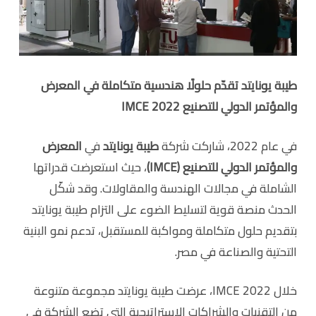
طيبة يونايتد تقدّم حلولًا هندسية متكاملة في المعرض
والمؤتمر الدولي للتصنيع IMCE 2022
في عام 2022، شاركت شركة
طيبة يونايتد
في
المعرض
والمؤتمر الدولي للتصنيع (IMCE)
، حيث استعرضت قدراتها
الشاملة في مجالات الهندسة والمقاولات. وقد شكّل
الحدث منصة قوية لتسليط الضوء على التزام طيبة يونايتد
بتقديم حلول متكاملة ومواكبة للمستقبل، تدعم نمو البنية
التحتية والصناعة في مصر.
خلال IMCE 2022، عرضت طيبة يونايتد مجموعة متنوعة
من التقنيات والشراكات الاستراتيجية التي تضع الشركة في