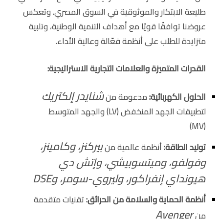
طليعة الابتكار والموثوقية في السوق المصري. وتعكس
عروضنا توافقًا قويًا مع أهداف التنمية الوطنية، وتلبية
متزايدة للطلب على أنظمة فعّالة وعالية الأداء.
القدرات المتميزة والعلامات التجارية الاستراتيجية:
شنايدر إلكتريك
الحلول الكهربائية:
مدعومة من
لتطبيقات الجهد المنخفض (LV) والجهد المتوسط
(MV)
بيركنز، وكامينز،
توليد الطاقة:
أنظمة عالمية من
وفولفو، وميتسوبيشي، وإتش دي
هيونداي إنفراكور، وليروي-سومر، وDSE
أنظمة الحماية والسلامة من الحرائق:
تقنيات متقدمة
Avenger
من