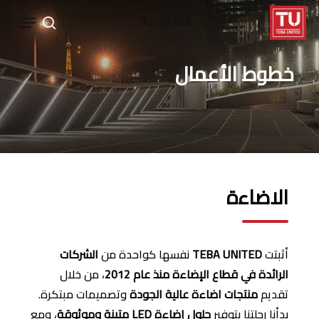
Ski
Menu
17129
search
t
mai
خطوط الأعمال
conten
الاضاءة
أثبتت
TEBA UNITED
نفسها كواحدة من
الشركات
الرائدة في قطاع الإضاءة منذ عام 2012
، من خلال
تقديم
منتجات اضاءة عالية الجودة
وتصميمات مبتكرة.
بدأنا رحلتنا بتوفير
حلول إضاءة
LED
متينة وموثوقة
، ومع